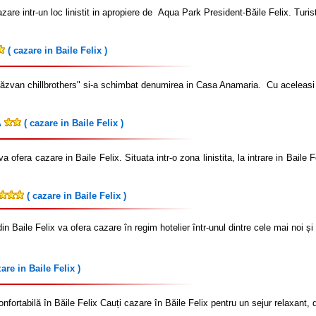
azare intr-un loc linistit in apropiere de Aqua Park President-Băile Felix. Turis
( cazare in Baile Felix )
zvan chillbrothers" si-a schimbat denumirea in Casa Anamaria. Cu aceleasi g
( cazare in Baile Felix )
A
 ofera cazare in Baile Felix. Situata intr-o zona linistita, la intrare in Bail
( cazare in Baile Felix )
n Baile Felix va ofera cazare în regim hotelier într-unul dintre cele mai noi și
are in Baile Felix )
fortabilă în Băile Felix Cauți cazare în Băile Felix pentru un sejur relaxant,