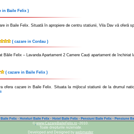
 in Baile Felix )
re in Baile Felix. Situată în apropiere de centru statiunii, Vila Dav vă oferă s
( cazare in Cordau )
at Băile Felix – Lavanda Apartament 2 Camere Cauți apartament de închiriat la
( cazare in Baile Felix )
 ofera cazare in Baile Felix. Situata la mijlocul statiunii de la drumul na
ii
Baile Felix - Hoteluri Baile Felix - Hotel Baile Felix - Pensiuni Baile Felix - Pensiune Ba
©
www.CazareBaileFelix.ro
-2010.
Toate drepturile rezervate.
Developed and Designed by
webmaster