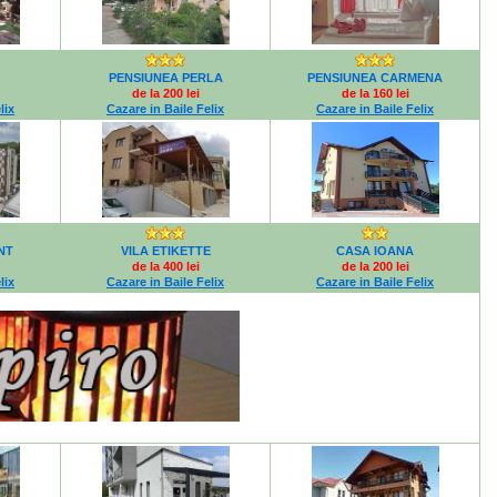
PENSIUNEA PERLA
PENSIUNEA CARMENA
de la 200 lei
de la 160 lei
lix
Cazare in Baile Felix
Cazare in Baile Felix
NT
VILA ETIKETTE
CASA IOANA
de la 400 lei
de la 200 lei
lix
Cazare in Baile Felix
Cazare in Baile Felix