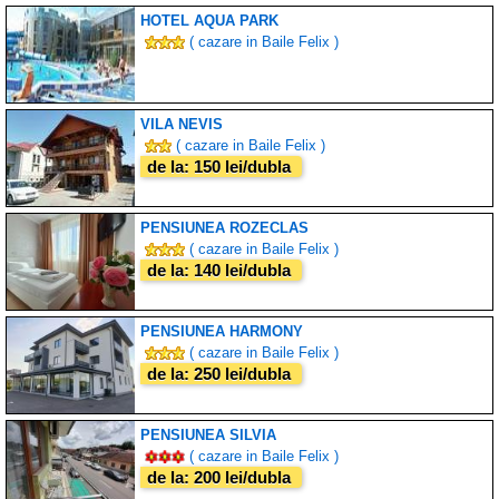
HOTEL AQUA PARK
( cazare in Baile Felix )
VILA NEVIS
( cazare in Baile Felix )
de la: 150 lei/dubla
PENSIUNEA ROZECLAS
( cazare in Baile Felix )
de la: 140 lei/dubla
PENSIUNEA HARMONY
( cazare in Baile Felix )
de la: 250 lei/dubla
PENSIUNEA SILVIA
( cazare in Baile Felix )
de la: 200 lei/dubla