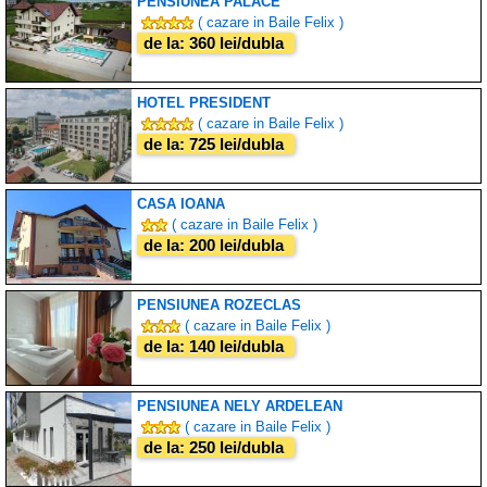
PENSIUNEA PALACE
( cazare in Baile Felix )
de la: 360 lei/dubla
HOTEL PRESIDENT
( cazare in Baile Felix )
de la: 725 lei/dubla
CASA IOANA
( cazare in Baile Felix )
de la: 200 lei/dubla
PENSIUNEA ROZECLAS
( cazare in Baile Felix )
de la: 140 lei/dubla
PENSIUNEA NELY ARDELEAN
( cazare in Baile Felix )
de la: 250 lei/dubla