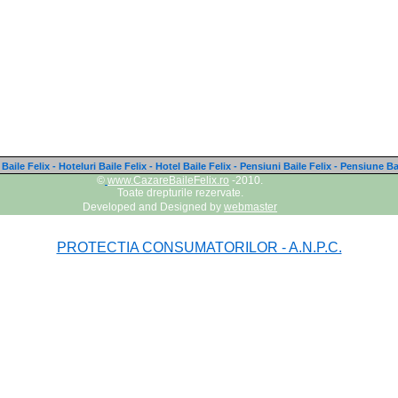
Baile Felix - Hoteluri Baile Felix - Hotel Baile Felix - Pensiuni Baile Felix - Pensiune Ba
©
www.CazareBaileFelix.ro
-2010.
Toate drepturile rezervate.
Developed and Designed by
webmaster
PROTECTIA CONSUMATORILOR - A.N.P.C.