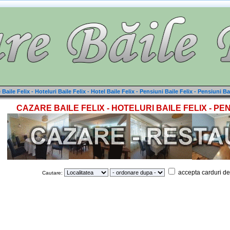
Baile Felix - Hoteluri Baile Felix - Hotel Baile Felix - Pensiuni Baile Felix - Pensiuni Ba
CAZARE BAILE FELIX - HOTELURI BAILE FELIX - PEN
accepta carduri de
Cautare: