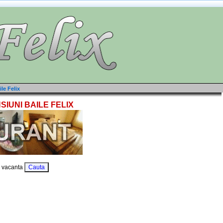
ile Felix
SIUNI BAILE FELIX
 vacanta