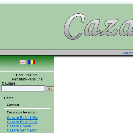
Cazare 
Hoteluri-Hotel
Pensiuni-Pensiune
Căutare :
Home
Contact
Cazare pe localităţi
Cazare Baile 1 Mai
Cazare Baile Felix
Cazare Cordau
Cazare Sanmartin