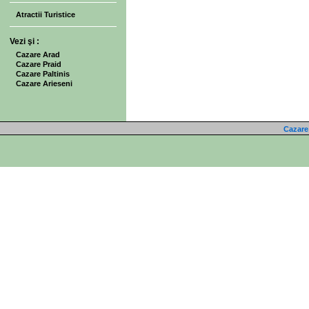
Atractii Turistice
Vezi şi :
Cazare Arad
Cazare Praid
Cazare Paltinis
Cazare Arieseni
Cazare 